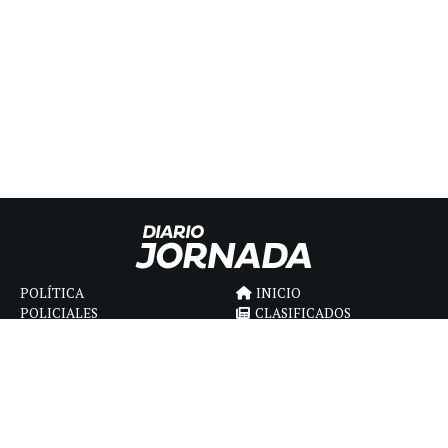
POLÍTICA
INICIO
POLICIALES
CLASIFICADOS
ECONOMIA
FÚNEBRES
DEPORTES
MAGAZINE
SAPIENS
INTERNACIONAL
ESPECTÁCULOS