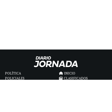
POLÍTICA
INICIO
POLICIALES
CLASIFICADOS
ECONOMIA
FÚNEBRES
DEPORTES
MAGAZINE
SAPIENS
INTERNACIONAL
ESPECTÁCULOS