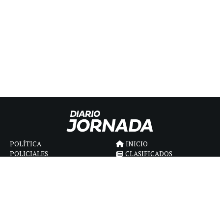
POLÍTICA
INICIO
POLICIALES
CLASIFICADOS
ECONOMIA
FÚNEBRES
DEPORTES
MAGAZINE
SAPIENS
INTERNACIONAL
ESPECTÁCULOS