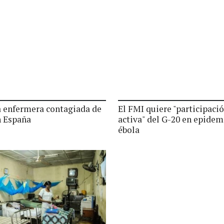
a enfermera contagiada de
El FMI quiere "participaci
n España
activa" del G-20 en epidem
ébola