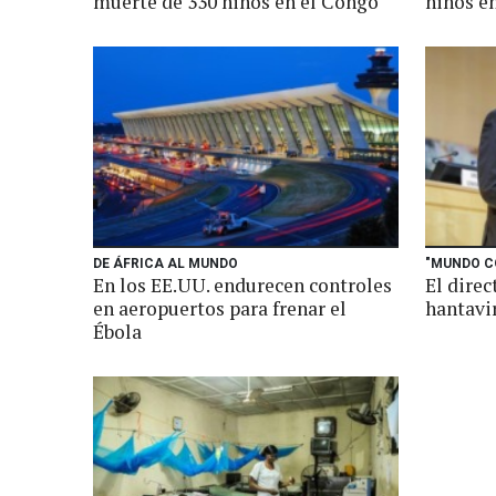
muerte de 330 niños en el Congo
niños e
DE ÁFRICA AL MUNDO
"MUNDO C
En los EE.UU. endurecen controles
El direc
en aeropuertos para frenar el
hantavi
Ébola