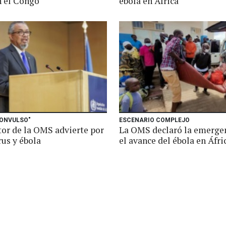
n el Congo
ébola en África
ONVULSO"
ESCENARIO COMPLEJO
tor de la OMS advierte por
La OMS declaró la emerge
rus y ébola
el avance del ébola en Áfri