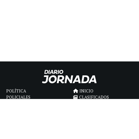
POLÍTICA
INICIO
POLICIALES
CLASIFICADOS
ECONOMIA
FÚNEBRES
DEPORTES
MAGAZINE
SAPIENS
INTERNACIONAL
ESPECTÁCULOS