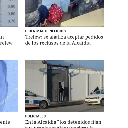
PIDEN MÁS BENEFICIOS
un
Trelew: se analiza aceptar pedidos
Trelew
de los reclusos de la Alcaidía
POLICIALES
uente
En la Alcaidía “los detenidos fijan
sus propias reglas y quebrar la