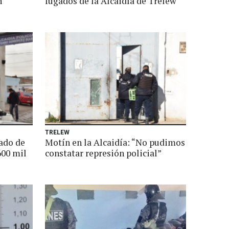
n
fugados de la Alcaidía de Trelew
TRELEW
gado de
Motín en la Alcaidía: “No pudimos
600 mil
constatar represión policial”