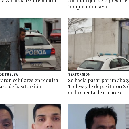
 la Alcaidía Penitenciaria
Alcaidía que dejó presos e
terapia intensiva
DE TRELEW
SEXTORSIÓN
raron celulares en requisa
Se hacía pasar por un abo
aso de “sextorsión”
Trelew y le depositaron $ 
en la cuenta de un preso