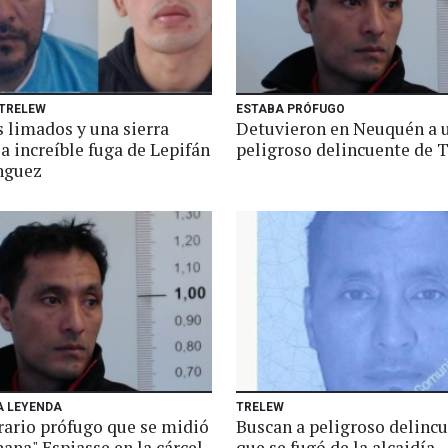
 TRELEW
ESTABA PRÓFUGO
s limados y una sierra
Detuvieron en Neuquén a 
la increíble fuga de Lepifán
peligroso delincuente de 
nguez
A LEYENDA
TRELEW
rario prófugo que se midió
Buscan a peligroso delinc
ana" Espiasse en la cárcel
que se fugó de la alcaidía