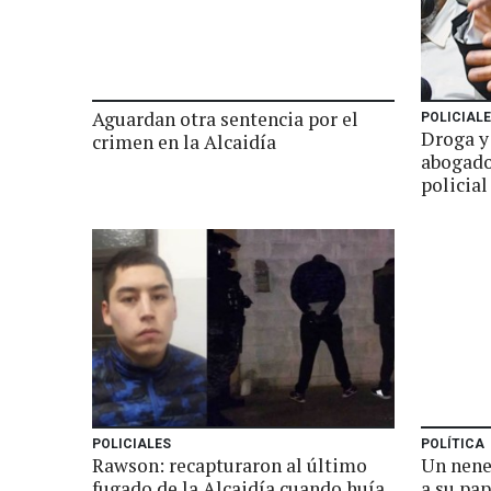
Aguardan otra sentencia por el
POLICIAL
Droga y 
crimen en la Alcaidía
abogado
policial
POLICIALES
POLÍTICA
Rawson: recapturaron al último
Un nene 
fugado de la Alcaidía cuando huía
a su pap