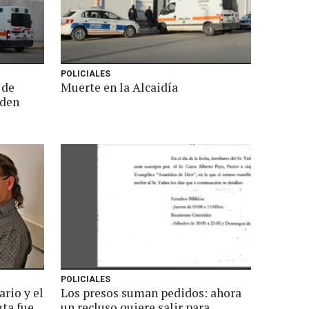
POLICIALES
 de
Muerte en la Alcaidía
aden
POLICIALES
ario y el
Los presos suman pedidos: ahora
uta fue
un recluso quiere salir para