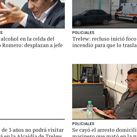
ES
POLICIALES
alcohol en la celda del
Trelew: recluso inició foco
 Romero: desplazan a jefe
incendio para que lo trasl
POLICIALES
de 3 años no podrá visitar
Se cayó el arresto domicili
á en la Alcaidía de Trelew
marinero que mató en la r