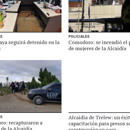
ES
POLICIALES
aya seguirá detenido en la
Comodoro: se incendió el 
a
de mujeres de la Alcaidía
Alcaidía de Trelew: un éxit
ES
o: recapturaron a
capacitación para presos s
de la Alcaidía
construcción en seco