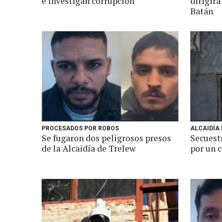
e investigan corrupción
dirigirá
Batán
PROCESADOS POR ROBOS
ALCAIDÍA 
Se fugaron dos peligrosos presos
Secuest
de la Alcaidía de Trelew
por un c