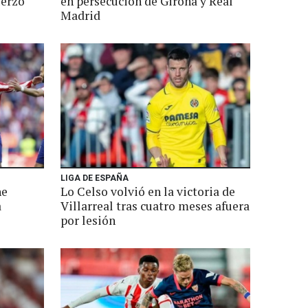
uerzo
en persecución de Girona y Real
Madrid
LIGA DE ESPAÑA
ne
Lo Celso volvió en la victoria de
a
Villarreal tras cuatro meses afuera
por lesión