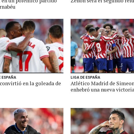
 en un polémico partido
Zenón será el segundo ref
ernabéu
E ESPAÑA
LIGA DE ESPAÑA
convirtió en la goleada de
Atlético Madrid de Simeo
enhebró una nueva victori