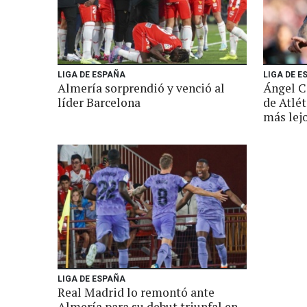
LIGA DE ESPAÑA
LIGA DE E
Almería sorprendió y venció al
Ángel C
líder Barcelona
de Atlét
más lej
LIGA DE ESPAÑA
Real Madrid lo remontó ante
Almería para su debut triunfal en