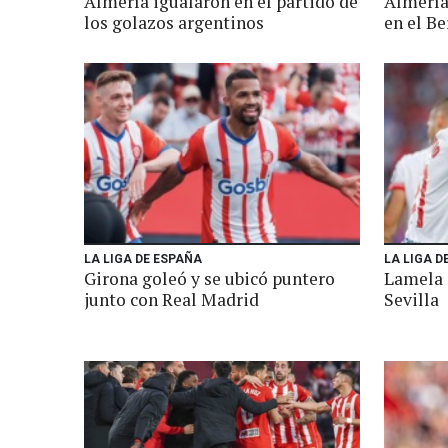
Almería igualaron en el partido de
Almería
los golazos argentinos
en el B
LA LIGA DE ESPAÑA
LA LIGA D
Girona goleó y se ubicó puntero
Lamela 
junto con Real Madrid
Sevilla