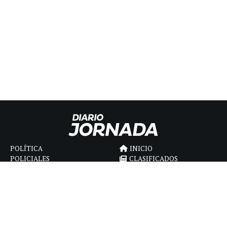
POLÍTICA
INICIO
POLICIALES
CLASIFICADOS
ECONOMIA
FÚNEBRES
DEPORTES
MAGAZINE
SAPIENS
INTERNACIONAL
ESPECTÁCULOS