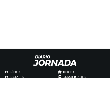
POLÍTICA
INICIO
POLICIALES
CLASIFICADOS
ECONOMIA
FÚNEBRES
DEPORTES
MAGAZINE
SAPIENS
INTERNACIONAL
ESPECTÁCULOS