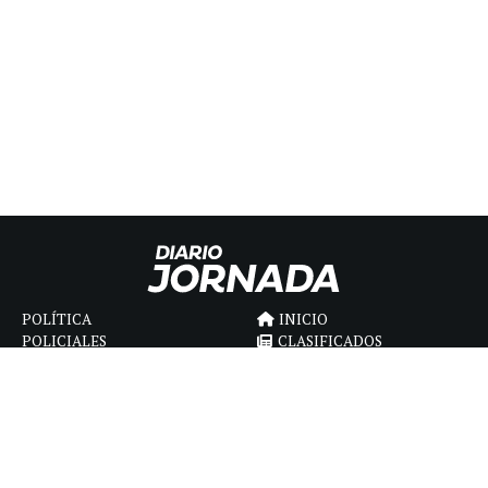
POLÍTICA
INICIO
POLICIALES
CLASIFICADOS
ECONOMIA
FÚNEBRES
DEPORTES
MAGAZINE
SAPIENS
INTERNACIONAL
ESPECTÁCULOS