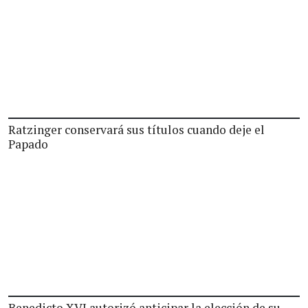
Ratzinger conservará sus títulos cuando deje el
Papado
Benedicto XVI autorizó anticipar la elección de su