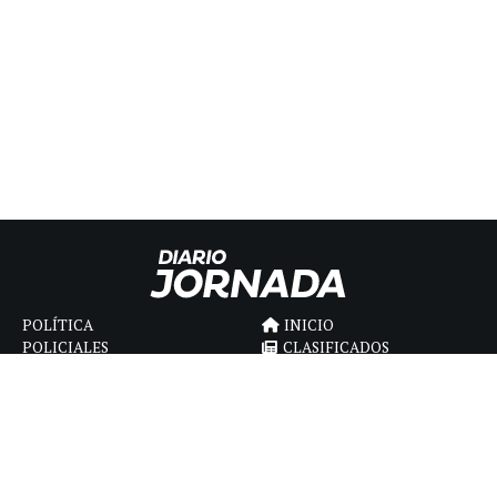
POLÍTICA
INICIO
POLICIALES
CLASIFICADOS
ECONOMIA
FÚNEBRES
DEPORTES
MAGAZINE
SAPIENS
INTERNACIONAL
ESPECTÁCULOS