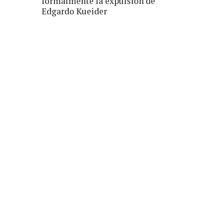
formalmente la expulsión de
Edgardo Kueider