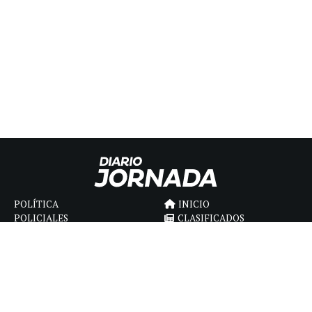
POLÍTICA
INICIO
POLICIALES
CLASIFICADOS
ECONOMIA
FÚNEBRES
DEPORTES
MAGAZINE
SAPIENS
INTERNACIONAL
ESPECTÁCULOS