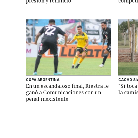
presión y renunció
competi
COPA ARGENTINA
CACHO SI
En un escandaloso final, Riestra le
"Si toc
ganó a Comunicaciones con un
la camis
penal inexistente