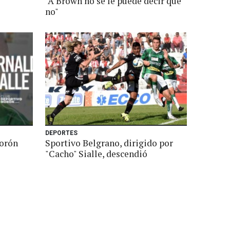
"A Brown no se le puede decir que
no"
DEPORTES
Morón
Sportivo Belgrano, dirigido por
"Cacho" Sialle, descendió