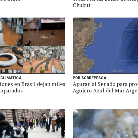
Chubut
 CLIMÁTICA
POR SOBREPESCA
iones en Brasil dejan miles
Apuran al Senado para pro
amparados
Agujero Azul del Mar Arge