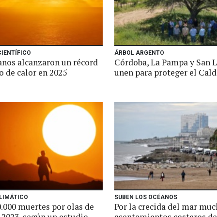
IENTÍFICO
ÁRBOL ARGENTO
anos alcanzaron un récord
Córdoba, La Pampa y San L
o de calor en 2025
unen para proteger el Cal
LIMÁTICO
SUBEN LOS OCÉANOS
0.000 muertes por olas de
Por la crecida del mar mu
 2023, según un estudio
asentamientos costeros de