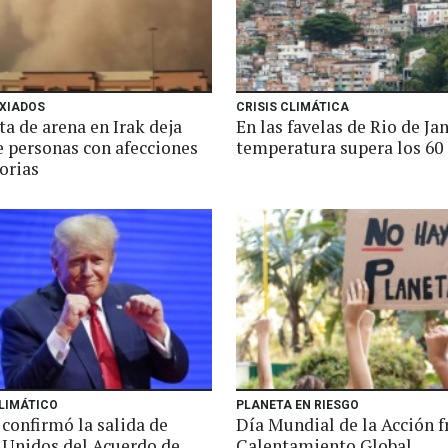
IXIADOS
CRISIS CLIMÁTICA
a de arena en Irak deja
En las favelas de Rio de Jan
e personas con afecciones
temperatura supera los 60
orias
LIMÁTICO
PLANETA EN RIESGO
confirmó la salida de
Día Mundial de la Acción f
 Unidos del Acuerdo de
Calentamiento Global