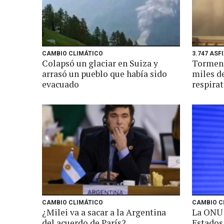
CAMBIO CLIMÁTICO
3.747 ASF
Colapsó un glaciar en Suiza y
Torment
arrasó un pueblo que había sido
miles d
evacuado
respirat
CAMBIO CLIMÁTICO
CAMBIO C
¿Milei va a sacar a la Argentina
La ONU 
del acuerdo de París?
Estados