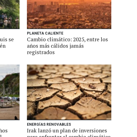
PLANETA CALIENTE
uis se
Cambio climático: 2025, entre los
dén
años más cálidos jamás
registrados
ENERGÍAS RENOVABLES
chos
Irak lanzó un plan de inversiones
l
para enfrentar el cambio climático