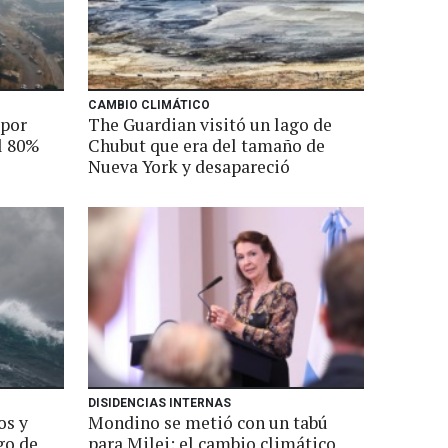
CAMBIO CLIMÁTICO
 por
The Guardian visitó un lago de
l 80%
Chubut que era del tamaño de
Nueva York y desapareció
DISIDENCIAS INTERNAS
os y
Mondino se metió con un tabú
go de
para Milei: el cambio climático