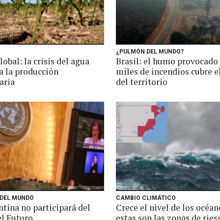
¿PULMÓN DEL MUNDO?
lobal: la crisis del agua
Brasil: el humo provocado
 la producción
miles de incendios cubre e
aria
del territorio
 DEL MUNDO
CAMBIO CLIMÁTICO
tina no participará del
Crece el nivel de los océan
el Futuro
estas son las zonas de ries