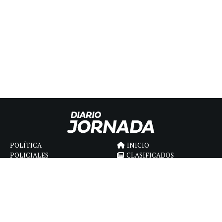
POLÍTICA
INICIO
POLICIALES
CLASIFICADOS
ECONOMIA
FÚNEBRES
DEPORTES
MAGAZINE
SAPIENS
INTERNACIONAL
ESPECTÁCULOS