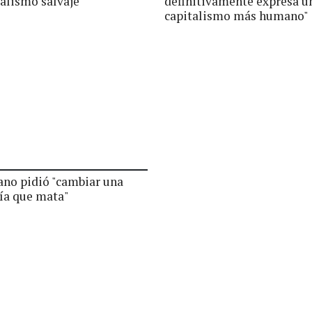
talismo salvaje"
definitivamente expresa u
capitalismo más humano"
cano pidió "cambiar una
a que mata"