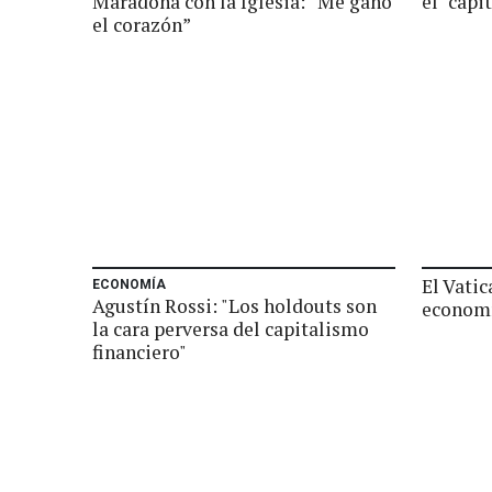
Maradona con la Iglesia: “Me ganó
el "capi
el corazón”
El Vati
ECONOMÍA
Agustín Rossi: "Los holdouts son
economí
la cara perversa del capitalismo
financiero"