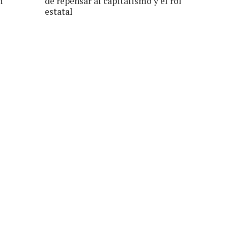
n
de repensar al capitalismo y el rol
estatal