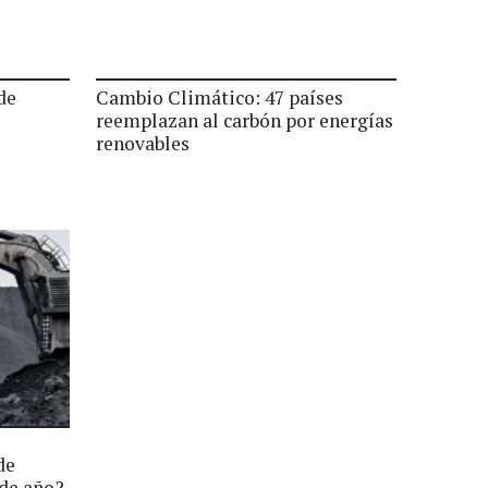
de
Cambio Climático: 47 países
reemplazan al carbón por energías
renovables
de
 de año?