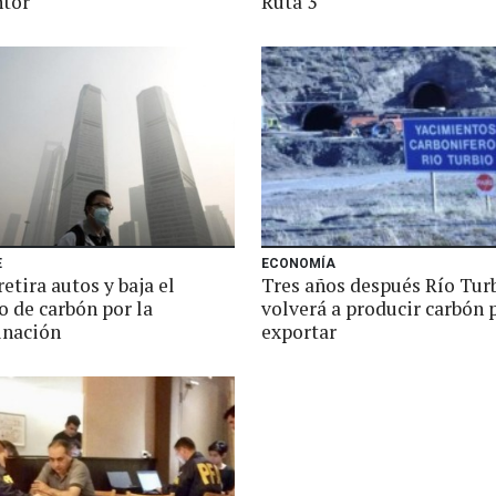
ntor
Ruta 3
E
ECONOMÍA
retira autos y baja el
Tres años después Río Tur
 de carbón por la
volverá a producir carbón 
inación
exportar