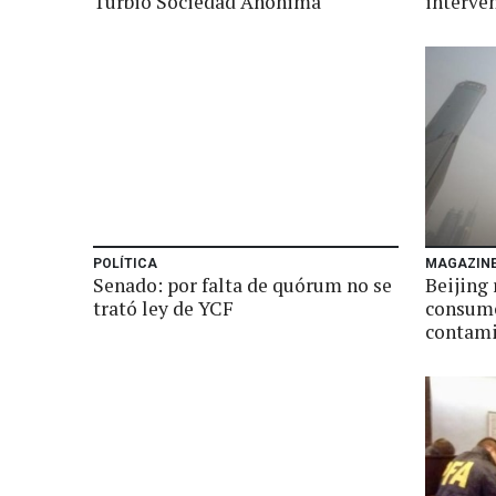
Turbio Sociedad Anónima
interve
POLÍTICA
MAGAZIN
Senado: por falta de quórum no se
Beijing 
trató ley de YCF
consumo
contam