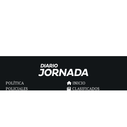
POLÍTICA
INICIO
POLICIALES
CLASIFICADOS
ECONOMIA
FÚNEBRES
DEPORTES
MAGAZINE
SAPIENS
INTERNACIONAL
ESPECTÁCULOS