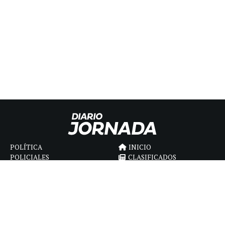
POLÍTICA
INICIO
POLICIALES
CLASIFICADOS
ECONOMIA
FÚNEBRES
DEPORTES
MAGAZINE
SAPIENS
INTERNACIONAL
ESPECTÁCULOS