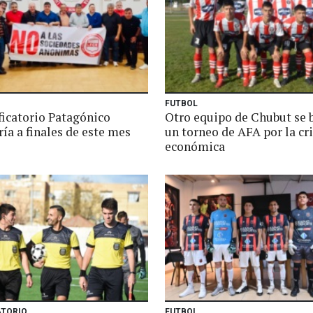
FUTBOL
ficatorio Patagónico
Otro equipo de Chubut se 
ía a finales de este mes
un torneo de AFA por la cri
económica
ATORIO
FUTBOL