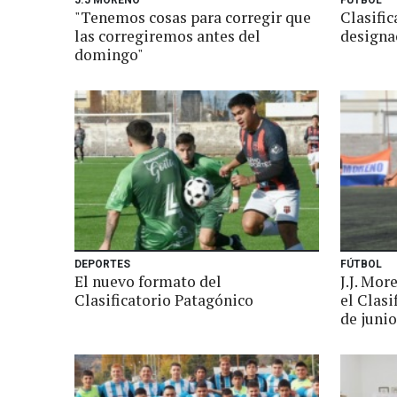
J.J MORENO
FUTBOL
"Tenemos cosas para corregir que
Clasific
las corregiremos antes del
designa
domingo"
DEPORTES
FÚTBOL
El nuevo formato del
J.J. Mo
Clasificatorio Patagónico
el Clasi
de junio