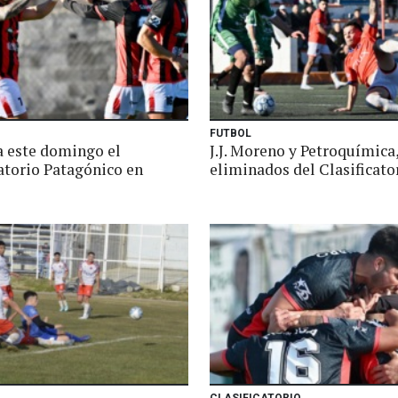
FUTBOL
 este domingo el
J.J. Moreno y Petroquímica
catorio Patagónico en
eliminados del Clasificato