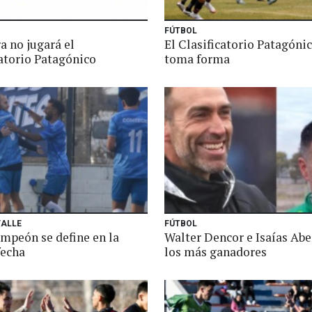
FÚTBOL
a no jugará el
El Clasificatorio Patagóni
catorio Patagónico
toma forma
VALLE
FÚTBOL
ampeón se define en la
Walter Dencor e Isaías Abe
fecha
los más ganadores