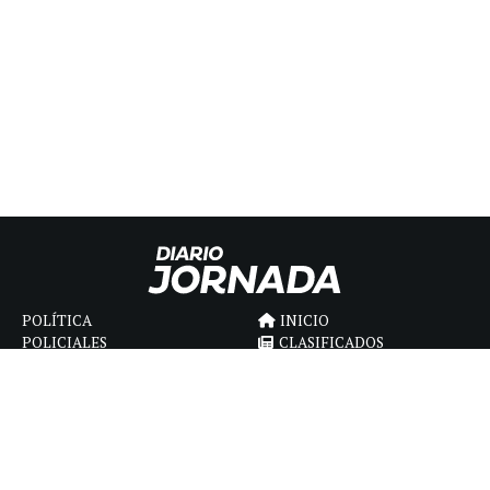
POLÍTICA
INICIO
POLICIALES
CLASIFICADOS
ECONOMIA
FÚNEBRES
DEPORTES
MAGAZINE
SAPIENS
INTERNACIONAL
ESPECTÁCULOS