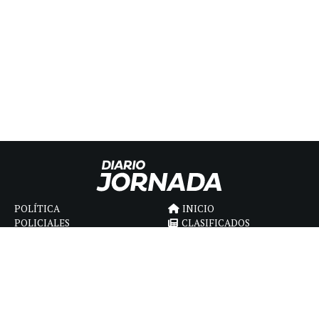
POLÍTICA
INICIO
POLICIALES
CLASIFICADOS
ECONOMIA
FÚNEBRES
DEPORTES
MAGAZINE
SAPIENS
INTERNACIONAL
ESPECTÁCULOS