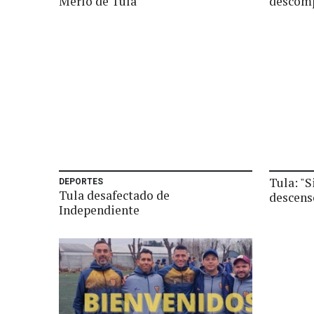
Merlo de Tula
descomp
Tula: "S
DEPORTES
Tula desafectado de
descens
Independiente