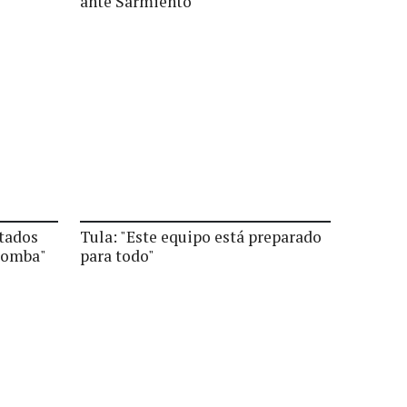
ante Sarmiento
tados
Tula: "Este equipo está preparado
"Tomba"
para todo"