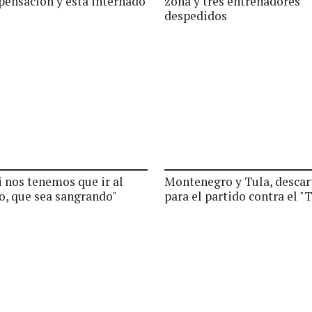
ensación y está internado
zona y tres entrenadores
despedidos
i nos tenemos que ir al
Montenegro y Tula, descar
o, que sea sangrando"
para el partido contra el 