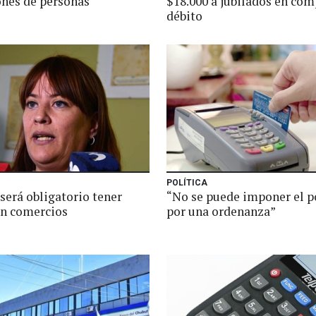
ones de personas
$18.000 a jubilados en com
débito
POLÍTICA
será obligatorio tener
“No se puede imponer el p
en comercios
por una ordenanza”