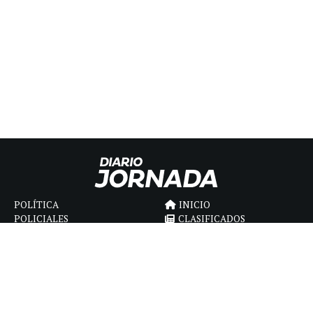
POLÍTICA
INICIO
POLICIALES
CLASIFICADOS
ECONOMIA
FÚNEBRES
DEPORTES
MAGAZINE
SAPIENS
INTERNACIONAL
ESPECTÁCULOS