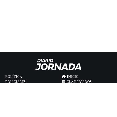
POLÍTICA
INICIO
POLICIALES
CLASIFICADOS
ECONOMIA
FÚNEBRES
DEPORTES
MAGAZINE
SAPIENS
INTERNACIONAL
ESPECTÁCULOS