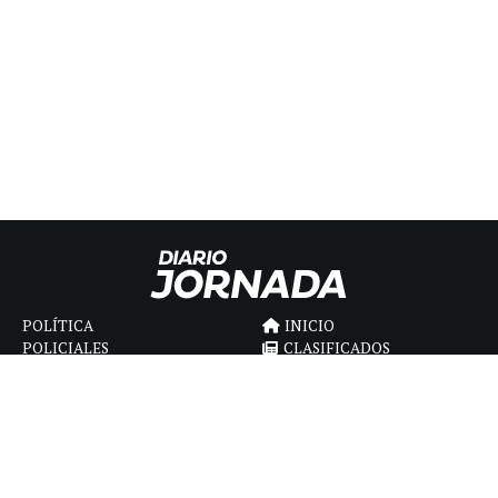
POLÍTICA
INICIO
POLICIALES
CLASIFICADOS
ECONOMIA
FÚNEBRES
DEPORTES
MAGAZINE
SAPIENS
INTERNACIONAL
ESPECTÁCULOS