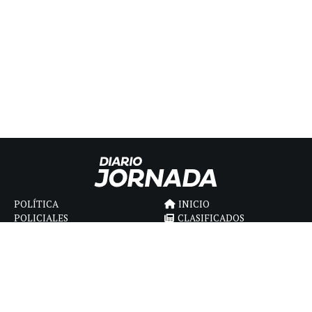
POLÍTICA
INICIO
POLICIALES
CLASIFICADOS
ECONOMIA
FÚNEBRES
DEPORTES
MAGAZINE
SAPIENS
INTERNACIONAL
ESPECTÁCULOS