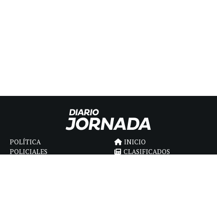
POLÍTICA
INICIO
POLICIALES
CLASIFICADOS
ECONOMIA
FÚNEBRES
DEPORTES
MAGAZINE
SAPIENS
INTERNACIONAL
ESPECTÁCULOS