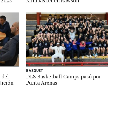
 2025
Minibasket en Rawson
BASQUET
 del
DLS Basketball Camps pasó por
dición
Punta Arenas