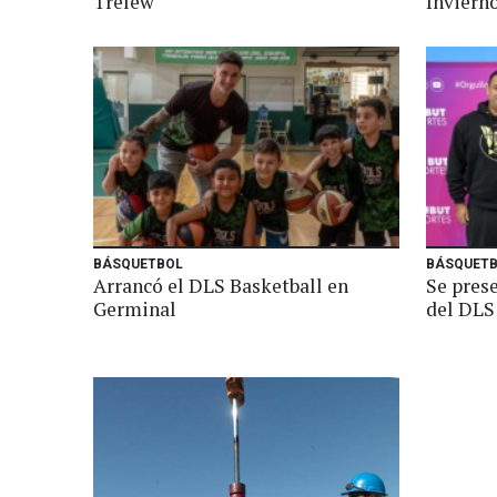
Trelew
Inviern
BÁSQUETBOL
BÁSQUET
Arrancó el DLS Basketball en
Se prese
Germinal
del DLS