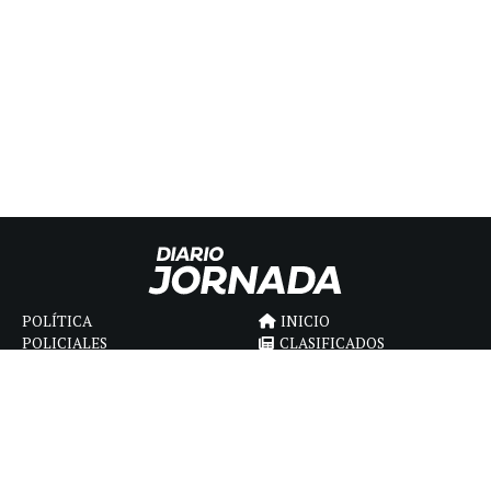
POLÍTICA
INICIO
POLICIALES
CLASIFICADOS
ECONOMIA
FÚNEBRES
DEPORTES
MAGAZINE
SAPIENS
INTERNACIONAL
ESPECTÁCULOS