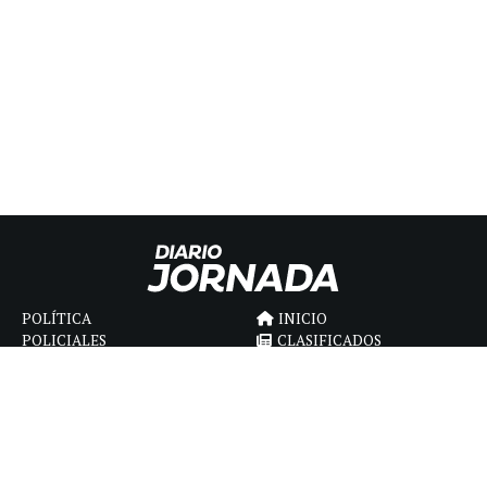
POLÍTICA
INICIO
POLICIALES
CLASIFICADOS
ECONOMIA
FÚNEBRES
DEPORTES
MAGAZINE
SAPIENS
INTERNACIONAL
ESPECTÁCULOS