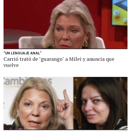
"UN LENGUAJE ANAL"
Carrió trató de "guarango" a Milei y anuncia que
vuelve