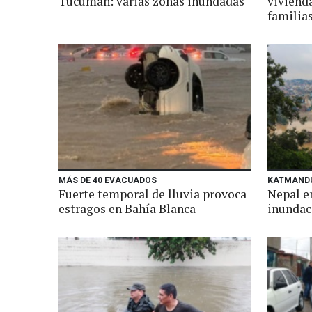
Tucumán: varias zonas inundadas
vivienda
familia
MÁS DE 40 EVACUADOS
KATMANDÚ
Fuerte temporal de lluvia provoca
Nepal e
estragos en Bahía Blanca
inundac