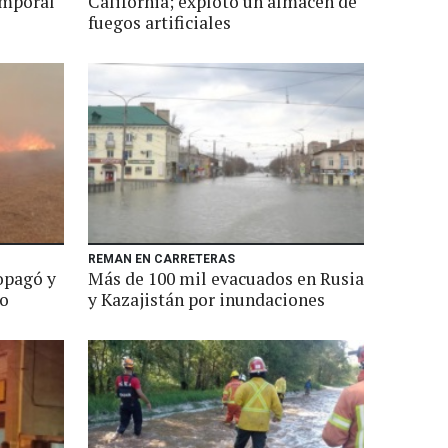
emporal
California; explotó un almacén de
fuegos artificiales
REMAN EN CARRETERAS
opagó y
Más de 100 mil evacuados en Rusia
do
y Kazajistán por inundaciones