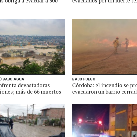
s obliga a evacuar a 300
evacuados por un fuerte t
s
 BAJO AGUA
BAJO FUEGO
nfrenta devastadoras
Córdoba: el incendio se pr
iones; más de 66 muertos
evacuaron un barrio cerra