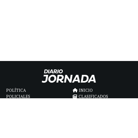
POLÍTICA
INICIO
POLICIALES
CLASIFICADOS
ECONOMIA
FÚNEBRES
DEPORTES
MAGAZINE
SAPIENS
INTERNACIONAL
ESPECTÁCULOS