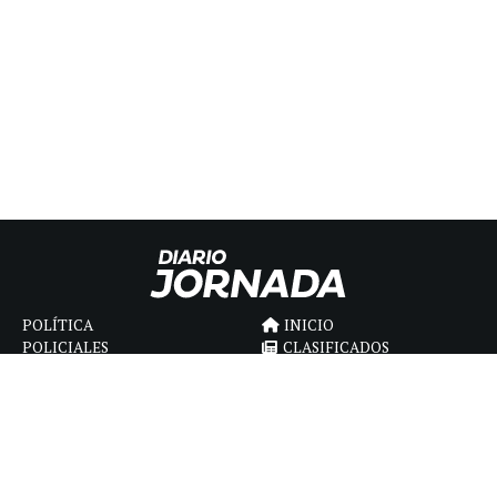
POLÍTICA
INICIO
POLICIALES
CLASIFICADOS
ECONOMIA
FÚNEBRES
DEPORTES
MAGAZINE
SAPIENS
INTERNACIONAL
ESPECTÁCULOS