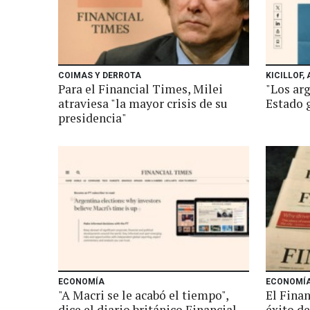
COIMAS Y DERROTA
KICILLOF, 
Para el Financial Times, Milei
"Los ar
atraviesa "la mayor crisis de su
Estado g
presidencia"
ECONOMÍA
ECONOMÍ
"A Macri se le acabó el tiempo",
El Finan
dice el diario británico Financial
éxito de