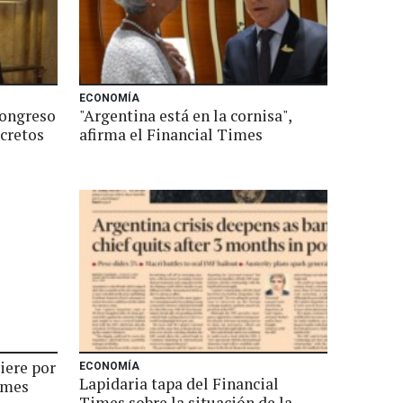
ECONOMÍA
Congreso
"Argentina está en la cornisa",
ecretos
afirma el Financial Times
iere por
ECONOMÍA
Lapidaria tapa del Financial
imes
Times sobre la situación de la