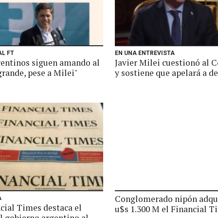
AL FT
EN UNA ENTREVISTA
gentinos siguen amando al
Javier Milei cuestionó al 
rande, pese a Milei"
y sostiene que apelará a d
Conglomerado nipón adqu
A
cial Times destaca el
u$s 1.300 M el Financial T
l gobierno argentino al