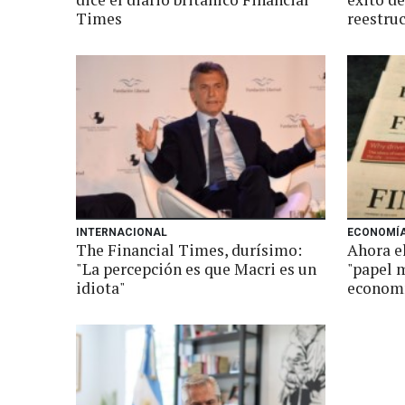
Times
reestruc
INTERNACIONAL
ECONOMÍ
The Financial Times, durísimo:
Ahora e
"La percepción es que Macri es un
"papel m
idiota"
econom