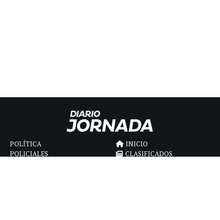
POLÍTICA
INICIO
POLICIALES
CLASIFICADOS
ECONOMIA
FÚNEBRES
DEPORTES
MAGAZINE
SAPIENS
INTERNACIONAL
ESPECTÁCULOS