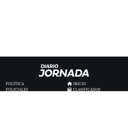
POLÍTICA
INICIO
POLICIALES
CLASIFICADOS
ECONOMIA
FÚNEBRES
DEPORTES
MAGAZINE
SAPIENS
INTERNACIONAL
ESPECTÁCULOS