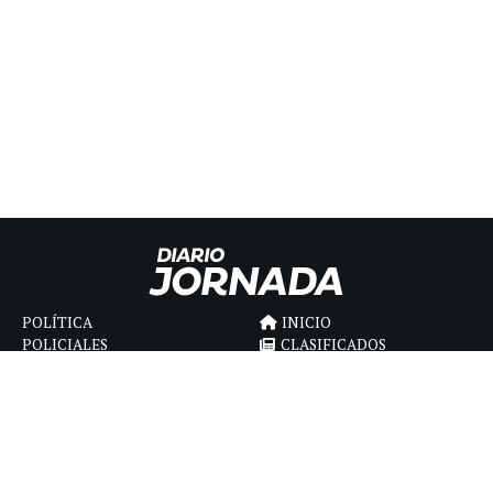
POLÍTICA
INICIO
POLICIALES
CLASIFICADOS
ECONOMIA
FÚNEBRES
DEPORTES
MAGAZINE
SAPIENS
INTERNACIONAL
ESPECTÁCULOS