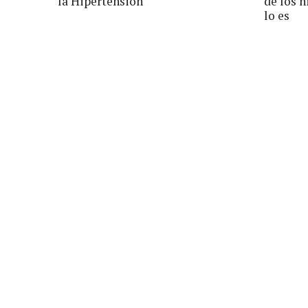
la Hipertensión
de los 
lo es