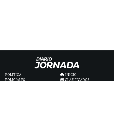
POLÍTICA
INICIO
POLICIALES
CLASIFICADOS
ECONOMIA
FÚNEBRES
DEPORTES
MAGAZINE
SAPIENS
INTERNACIONAL
ESPECTÁCULOS