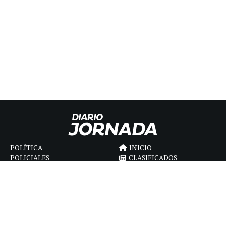
POLÍTICA
INICIO
POLICIALES
CLASIFICADOS
ECONOMIA
FÚNEBRES
DEPORTES
MAGAZINE
SAPIENS
INTERNACIONAL
ESPECTÁCULOS