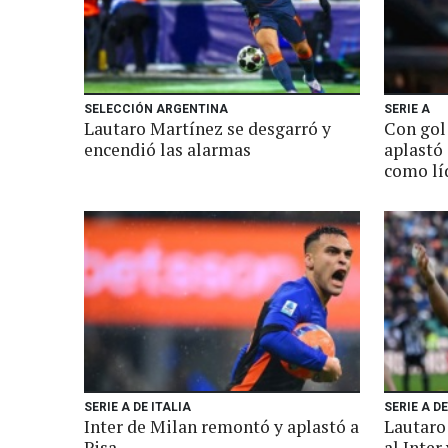
SELECCIÓN ARGENTINA
SERIE A
Lautaro Martínez se desgarró y
Con gol
encendió las alarmas
aplastó 
como lí
SERIE A DE ITALIA
SERIE A DE
Inter de Milan remontó y aplastó a
Lautaro 
Pisa
al Inter