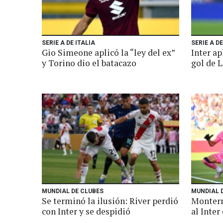
SERIE A DE ITALIA
SERIE A DE
Gio Simeone aplicó la “ley del ex”
Inter a
y Torino dio el batacazo
gol de 
MUNDIAL DE CLUBES
MUNDIAL 
Se terminó la ilusión: River perdió
Monterr
con Inter y se despidió
al Inter