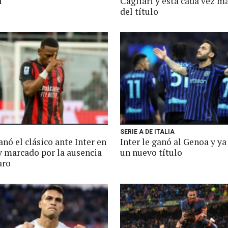
l
Cagliari y está cada vez m
del título
SERIE A DE ITALIA
nó el clásico ante Inter en
Inter le ganó al Genoa y ya
y marcado por la ausencia
un nuevo título
aro