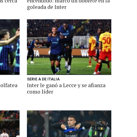
ás cerca
encendido: marcó un doblete en la
goleada de Inter
SERIE A DE ITALIA
 olfatea
Inter le ganó a Lecce y se afianza
como líder