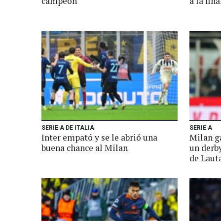
campeón
a la fina
SERIE A DE ITALIA
SERIE A
Inter empató y se le abrió una
Milan ga
buena chance al Milan
un derb
de Laut