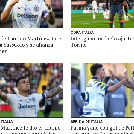
COPA ITALIA
 de Lautaro Martínez, Inter
Inter ganó un duelo ajusta
a Sassuolo y se afianza
Torino
der
 ITALIA
SERIE A DE ITALIA
Martínez le dio el triunfo
Parma ganó con gol de Pel
 y lo sostuvo como líder
y el puntero Inter igualó c