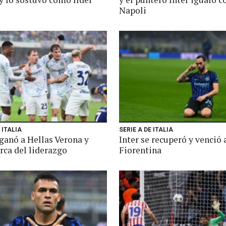
Napoli
 ITALIA
SERIE A DE ITALIA
 ganó a Hellas Verona y
Inter se recuperó y venció 
rca del liderazgo
Fiorentina