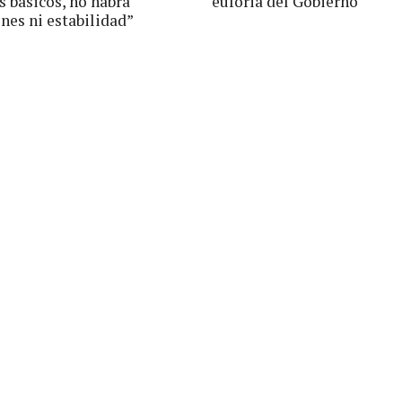
s básicos, no habrá
euforia del Gobierno
nes ni estabilidad”