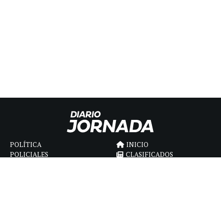
POLÍTICA
INICIO
POLICIALES
CLASIFICADOS
ECONOMIA
FÚNEBRES
DEPORTES
MAGAZINE
SAPIENS
INTERNACIONAL
ESPECTÁCULOS