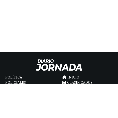
POLÍTICA
INICIO
POLICIALES
CLASIFICADOS
ECONOMIA
FÚNEBRES
DEPORTES
MAGAZINE
SAPIENS
INTERNACIONAL
ESPECTÁCULOS