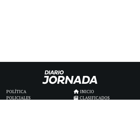
POLÍTICA
INICIO
POLICIALES
CLASIFICADOS
ECONOMIA
FÚNEBRES
DEPORTES
MAGAZINE
SAPIENS
INTERNACIONAL
ESPECTÁCULOS